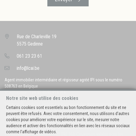
Rue de Charleville 19
5575 Gedinne
061 23 23 61
info@lcai.be
Agent immobilier intermédiaire et régisseur agréé IPI sous le numéro
508763 en Belgique
N° entreprise : TVA BE-0690.919.716
Notre site web utilise des cookies
Instance de contrôle: Institut professionnel des agents immobiliers, rue
Certains cookies sont essentiels au bon fonctionnement du site et ne
du Luxembourg 16B, 1000 Bruxelles (+32 2 505 38 50 - info@ipi.be) -
peuvent être refusés. Avec votre consentement, nous utilisons d’autres
Soumis au
code déontologique de l’ IPI
cookies pour améliorer votre expérience sur le site, mesurer notre
audience et activer des fonctionnalités en lien avec les réseaux sociaux
RC professionnelle et cautionnement via AXA Belgium SA, Place du Trône
comme l’affichage de vidéos.
1, 1000 Bruxelles – police n° 730.390.160. Couverture valable pour les