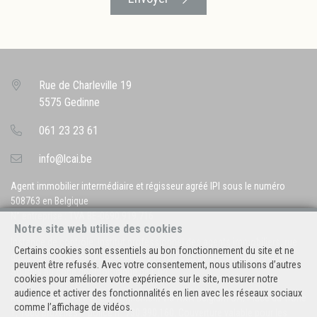
Rue de Charleville 19
5575 Gedinne
061 23 23 61
info@lcai.be
Agent immobilier intermédiaire et régisseur agréé IPI sous le numéro
508763 en Belgique
N° entreprise : TVA BE-0690.919.716
Notre site web utilise des cookies
Instance de contrôle: Institut professionnel des agents immobiliers, rue
Certains cookies sont essentiels au bon fonctionnement du site et ne
du Luxembourg 16B, 1000 Bruxelles (+32 2 505 38 50 - info@ipi.be) -
peuvent être refusés. Avec votre consentement, nous utilisons d’autres
Soumis au
code déontologique de l’ IPI
cookies pour améliorer votre expérience sur le site, mesurer notre
audience et activer des fonctionnalités en lien avec les réseaux sociaux
RC professionnelle et cautionnement via AXA Belgium SA, Place du Trône
comme l’affichage de vidéos.
1, 1000 Bruxelles – police n° 730.390.160. Couverture valable pour les