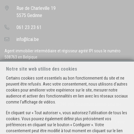
Rue de Charleville 19
5575 Gedinne
061 23 23 61
info@lcai.be
Agent immobilier intermédiaire et régisseur agréé IPI sous le numéro
508763 en Belgique
N° entreprise : TVA BE-0690.919.716
Notre site web utilise des cookies
Instance de contrôle: Institut professionnel des agents immobiliers, rue
Certains cookies sont essentiels au bon fonctionnement du site et ne
du Luxembourg 16B, 1000 Bruxelles (+32 2 505 38 50 - info@ipi.be) -
peuvent être refusés. Avec votre consentement, nous utilisons d’autres
Soumis au
code déontologique de l’ IPI
cookies pour améliorer votre expérience sur le site, mesurer notre
audience et activer des fonctionnalités en lien avec les réseaux sociaux
RC professionnelle et cautionnement via AXA Belgium SA, Place du Trône
comme l’affichage de vidéos.
1, 1000 Bruxelles – police n° 730.390.160. Couverture valable pour les
activités réalisées en Belgique
En cliquant sur « Tout autoriser », vous autorisez l’utilisation de tous les
cookies. Vous pouvez également définir plus précisément vos
Personne responsable de la lutte contre la blanchiment d'argent : Laure
préférences en cliquant sur le bouton « Configurer ». Votre
Clarinval - IPI 508763
consentement peut être modifié à tout moment en cliquant sur le lien